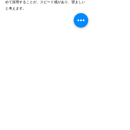
めて採用することが、スピード感があり、望ましい
と考えます。
医療・介護・福祉の営業は、さほど難しいものでは
ありませんが、実際の内容と営業に対するイメージ
にギャップが存在し、意識としてハードルが高い状
況になっています。
今一度、誰に営業活動を任せるのか？
適材適所を見極めてはいかがでしょうか。
それでは。