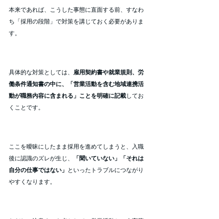
本来であれば、こうした事態に直面する前、すなわ
ち「採用の段階」で対策を講じておく必要がありま
す。
具体的な対策としては、
雇用契約書や就業規則、労
働条件通知書の中に、「営業活動を含む地域連携活
動が職務内容に含まれる」ことを明確に記載
してお
くことです。
ここを曖昧にしたまま採用を進めてしまうと、入職
後に認識のズレが生じ、
「聞いていない」「それは
自分の仕事ではない」
といったトラブルにつながり
やすくなります。