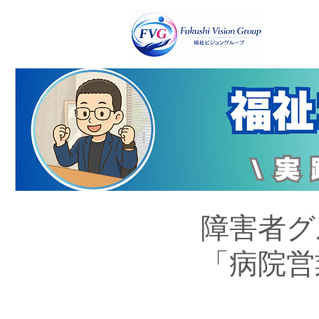
障害者グ
「病院営