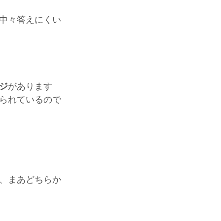
中々答えにくい
ジ
があります
られているので
、まあどちらか