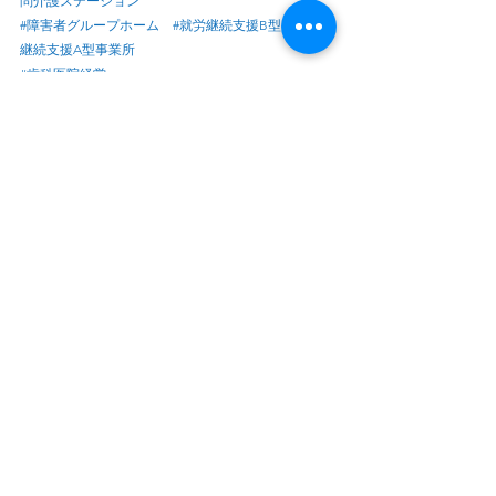
問介護ステーション
#障害者グループホーム
#就労継続支援B型
#就労
継続支援A型事業所
#歯科医院経営
#クリニック経営
ｰｰｰｰｰｰｰｰｰｰｰｰｰｰｰｰｰｰｰｰｰｰｰｰｰｰｰｰｰｰｰｰｰｰｰｰｰｰｰｰｰｰｰｰｰｰｰ
ｰｰｰ
FukushiVisionGroup株式会社　医療・介護・福祉経
営コンサルティング
１．営業の右腕（営業支援） 
２．人事の左腕（人材支援） 
３．組織の知恵（組織強化支援） 
ご相談はこちら↓
selpfuljapan@tmotoshien.com
070-1527-2565
経営者の思考