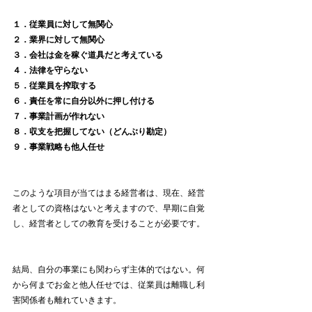
１．従業員に対して無関心
２．業界に対して無関心
３．会社は金を稼ぐ道具だと考えている
４．法律を守らない
５．従業員を搾取する
６．責任を常に自分以外に押し付ける
７．事業計画が作れない
８．収支を把握してない（どんぶり勘定）
９．事業戦略も他人任せ
このような項目が当てはまる経営者は、現在、経営
者としての資格はないと考えますので、早期に自覚
し、経営者としての教育を受けることが必要です。
結局、自分の事業にも関わらず主体的ではない。何
から何までお金と他人任せでは、従業員は離職し利
害関係者も離れていきます。