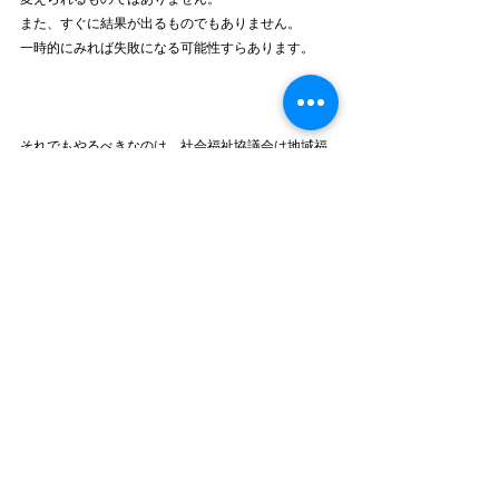
また、すぐに結果が出るものでもありません。
一時的にみれば失敗になる可能性すらあります。
それでもやるべきなのは、社会福祉協議会は地域福
祉の発展と向上を目的として存在する必要性がある
からですね。
多少お金はかかりますが、内部人材だけで改革する
のは一苦労です。
やはり第三者の存在というのは非常に大きいもので
あると感じます。
社会福祉協議会の経営改善についてお困りの方は、