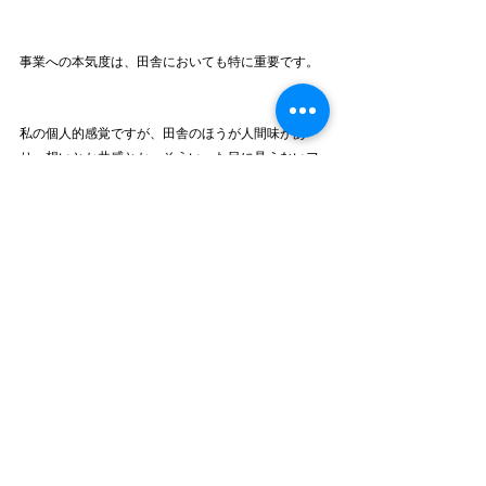
事業への本気度は、田舎においても特に重要です。
私の個人的感覚ですが、田舎のほうが人間味があ
り、想いとか共感とか、そういった目に見えないフ
ィーリングを大事にしている気がします。
誰も知らない内容を、知らないところで、初めて行
うことは手間と時間がかかるとは思いますが、時間
をかけて実らせた木は必ず大きな果実を生んでくれ
ます。