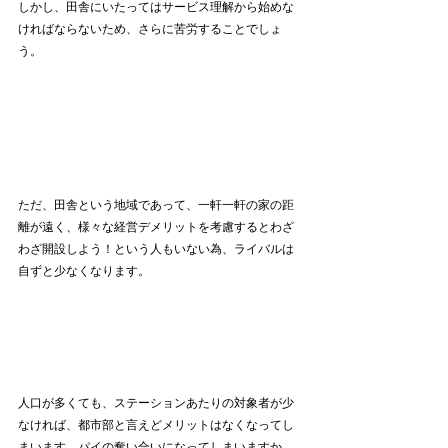
しかし、田舎にいたってはサービス理解から始めな
ければならないため、さらに苦労することでしょ
う。
ただ、田舎という地域であって、一軒一軒の家の距
離が遠く、様々な経営デメリットを考慮するとわざ
わざ開設しよう！という人もいない為、ライバルは
自ずと少なくなります。
人口が多くても、ステーションあたりの対象者が少
なければ、都市部と言えどメリットはなくなってし
まいます。パイの奪い合いになってしまいますか