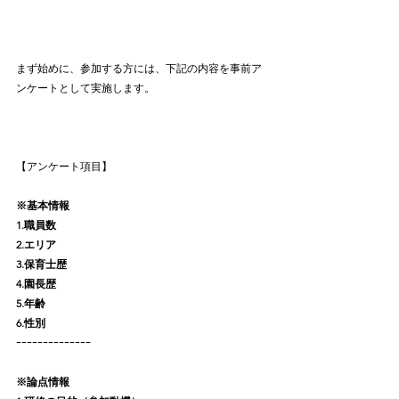
まず始めに、参加する方には、下記の内容を事前ア
ンケートとして実施します。
【アンケート項目】
※基本情報
1.職員数
2.エリア
3.保育士歴
4.園長歴
5.年齢
6.性別
ｰｰｰｰｰｰｰｰｰｰｰｰｰｰ
※論点情報