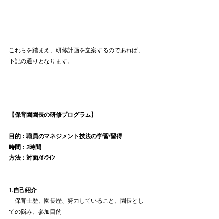
これらを踏まえ、研修計画を立案するのであれば、
下記の通りとなります。
【保育園園長の研修プログラム】
目的：職員のマネジメント技法の学習/習得
時間：2時間
方法：対面/ｵﾝﾗｲﾝ
1.自己紹介
　保育士歴、園長歴、努力していること、園長とし
ての悩み、参加目的