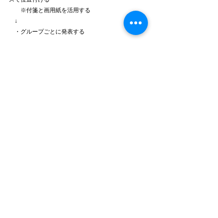
　　※付箋と画用紙を活用する
　↓
　・グループごとに発表する
5.まとめ
6.フォローアップ
・アンケート取得　
・研修後日に、研修した内容をメールまたはライン
で送る。
いかがでしょうか？
先日、参加した研修から、私なりに考案してみまし
たが後は実際に取り組む機会に恵まれたら、やって
みたいなと思います。