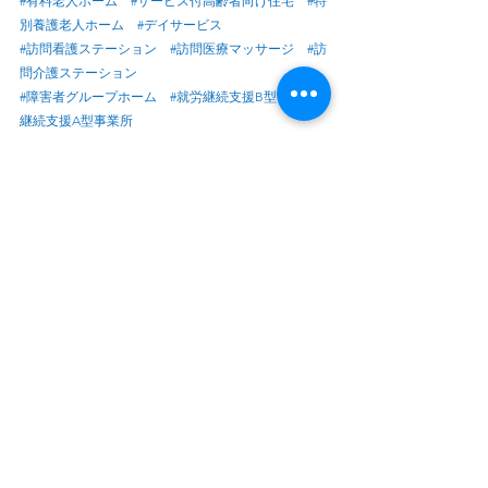
#有料老人ホーム
#サービス付高齢者向け住宅
#特
別養護老人ホーム
#デイサービス
#訪問看護ステーション
#訪問医療マッサージ
#訪
問介護ステーション
#障害者グループホーム
#就労継続支援B型
#就労
継続支援A型事業所
#歯科医院経営
#クリニック経営
ｰｰｰｰｰｰｰｰｰｰｰｰｰｰｰｰｰｰｰｰｰｰｰｰｰｰｰｰｰｰｰｰｰｰｰｰｰｰｰｰｰｰｰｰｰｰｰ
ｰｰｰ
FukushiVisionGroup株式会社　医療・介護・福祉経
営コンサルティング
１．営業の右腕（営業支援） 
２．人事の左腕（人材支援） 
３．組織の知恵（組織強化支援） 
ご相談はこちら↓
selpfuljapan@tmotoshien.com
070-1527-2565