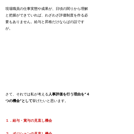
現場職員の仕事実態や成果が、日頃の関りから理解
と把握ができていれば、わざわざ評価制度を作る必
要もありません。給与と昇格だけならばの話です
が。
さて、それでは私が考える
人事評価を行う理由を”４
つの機会”として
挙げたいと思います。
１．給与・賞与の見直し機会
２．ポジションの見直し機会