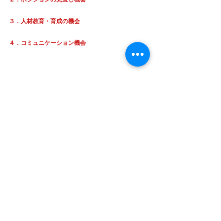
３．人材教育・育成の機会
４．コミュニケーション機会
人事評価はなぜ行うのか？
それは給与や賞与だけではない、いくつかの意味を
持っているのです。
人事評価の目的をはっきりすると、評価すべき項目