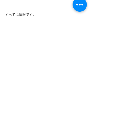
すべては情報です。
ただし、インターネットで拾える情報には限界があ
ります。ですから、飛び込み訪問の機会というの
は、宣伝の機会ではなく情報収集の機会として捉え
るほうがベストなのです。
いかがでしたでしょうか。