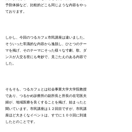
予防体操など、比較的どこも同じような内容をやっ
ております。
しかし、今回のつるカフェ市民講座は違いました。
そういった常識的な内容から逸脱し、ひとつのテー
マを掲げ、そのテーマにそった様々な寸劇、歌、ダ
ンスが入交る世にも奇妙で、見ごたえのある内容で
した。
そもそも、つるカフェとは社会事業大学大学院教授
であり、つるかめ診療所の副所長と所長の在宅医夫
婦が、地域医療を良くすることを掲げ、始まったと
聞いています。市民講座は１２回目ですが、市民講
座ほど大きくなイベントは、すでに１００回に到達
したとのことです。