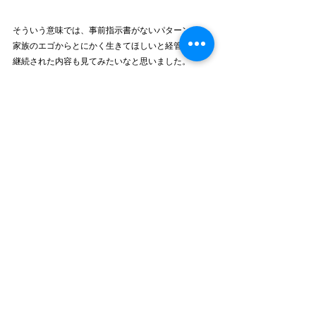
そういう意味では、事前指示書がないパターンで、
家族のエゴからとにかく生きてほしいと経管栄養が
継続された内容も見てみたいなと思いました。
あとは、意思決定する過程をもう少し詳しく描いて
もらえると、まったく知らない人でもわかりやすか
いなと、思った次第です。
そのほか、意味不明な内容もたくさんありました
が、それはそれで地域性とか出演者の方々が生き生
きとされている姿とか、とても好感が持てる内容で
した。