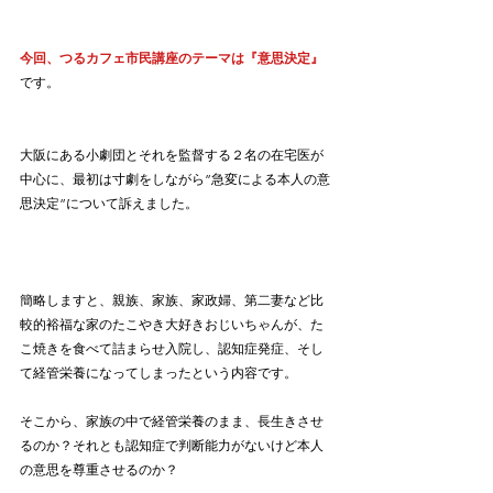
今回、つるカフェ市民講座のテーマは『意思決定』
です。
大阪にある小劇団とそれを監督する２名の在宅医が
中心に、最初は寸劇をしながら”急変による本人の意
思決定”について訴えました。
簡略しますと、親族、家族、家政婦、第二妻など比
較的裕福な家のたこやき大好きおじいちゃんが、た
こ焼きを食べて詰まらせ入院し、認知症発症、そし
て経管栄養になってしまったという内容です。
そこから、家族の中で経管栄養のまま、長生きさせ
るのか？それとも認知症で判断能力がないけど本人
の意思を尊重させるのか？