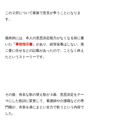
この２択について家族で意見が争うことになりま
す。
最終的には、本人の意思決定能力がなくなる前に書
いた
「事前指示書」
があり、経管栄養はしない、第
二妻に任せるとの記載があったので、ことなく終え
たというストーリーです。
その後、有名な歌の替え歌が３曲、意思決定をテー
マにした歌詞に変更して、看護師や介護職などの専
門職が、衣装を身にまとい全力で歌うという内容で
した。