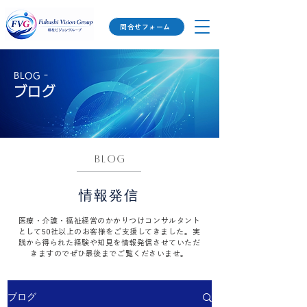
問合せフォーム
​BLOG ｰ
​ブログ
​BLOG
​情報発信
​医療・介護・福祉経営のかかりつけコンサルタント
として50
社以上のお客様をご支援してきました​。
実
践から得られた経験や知見を情報発信させていただ
きますので
ぜひ最後までご覧くださいませ。
ブログ