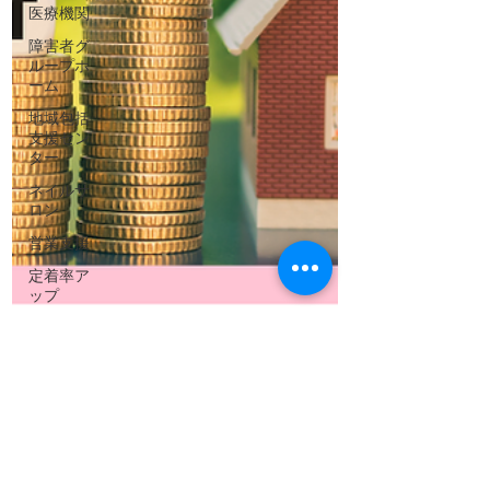
医療機関
障害者グ
ループホ
ーム
地域包括
支援セン
ター
ネイルサ
ロン
営業支援
定着率ア
ップ
入居促進
人材育成
就労支援
事業所
病院経営
従業員の