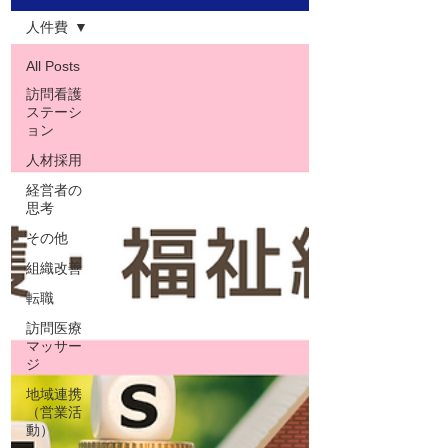
人件費
All Posts
訪問看護
ステーシ
ョン
人材採用
経営者の
思考
その他
組織改善
転職
訪問医療
マッサー
ジ
地域連携
（営業活
動）